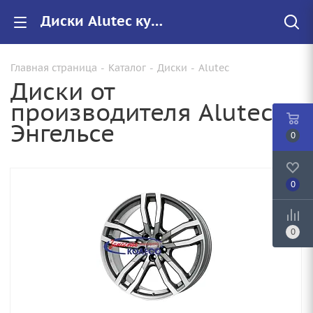
Диски Alutec купить в Энгельсе, низкие цены на автомобильные диски
Главная страница
-
Каталог
-
Диски
-
Alutec
Диски от
производителя Alutec в
Энгельсе
0
0
0