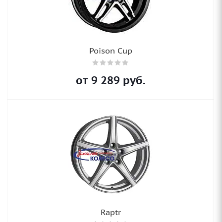
Poison Cup
от
9 289
руб.
Raptr