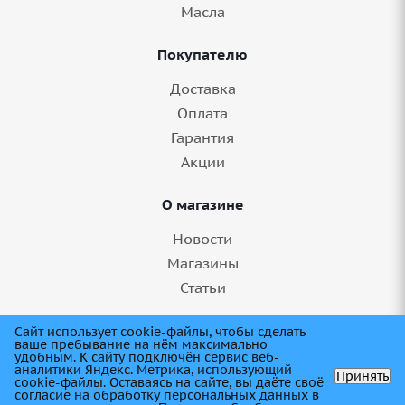
Масла
Покупателю
Доставка
Оплата
Гарантия
Акции
О магазине
Новости
Магазины
Статьи
8 (845) 275-99-11
Сайт использует cookie-файлы, чтобы сделать
ваше пребывание на нём максимально
удобным. К cайту подключён сервис веб-
аналитики Яндекс. Метрика, использующий
Принять
cookie-файлы. Оставаясь на сайте, вы даёте своё
согласие на обработку персональных данных в