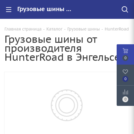
Грузовые шины HunterRoad купить в Энгельсе, цены на резину HunterRoad для грузовиков
Главная страница
-
Каталог
-
Грузовые шины
-
HunterRoad
Грузовые шины от
производителя
HunterRoad в Энгельсе
0
0
0