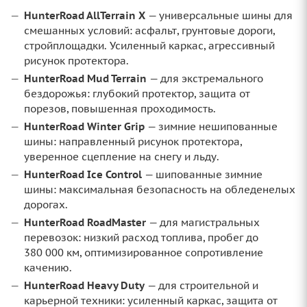
HunterRoad AllTerrain X
— универсальные шины для
смешанных условий: асфальт, грунтовые дороги,
стройплощадки. Усиленный каркас, агрессивный
рисунок протектора.
HunterRoad Mud Terrain
— для экстремального
бездорожья: глубокий протектор, защита от
порезов, повышенная проходимость.
HunterRoad Winter Grip
— зимние нешипованные
шины: направленный рисунок протектора,
уверенное сцепление на снегу и льду.
HunterRoad Ice Control
— шипованные зимние
шины: максимальная безопасность на обледенелых
дорогах.
HunterRoad RoadMaster
— для магистральных
перевозок: низкий расход топлива, пробег до
380 000 км, оптимизированное сопротивление
качению.
HunterRoad Heavy Duty
— для строительной и
карьерной техники: усиленный каркас, защита от