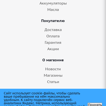
Аккумуляторы
Масла
Покупателю
Доставка
Оплата
Гарантия
Акции
О магазине
Новости
Магазины
Статьи
8 (845) 275-99-11
Сайт использует cookie-файлы, чтобы сделать
ваше пребывание на нём максимально
удобным. К cайту подключён сервис веб-
аналитики Яндекс. Метрика, использующий
Принять